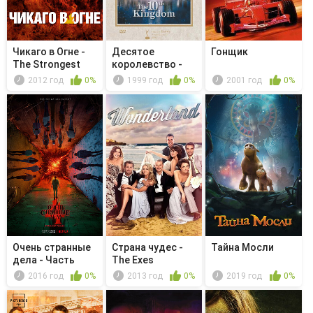
Чикаго в Огне -
Десятое
Гонщик
The Strongest
королевство -
Among Us
Серия 09-10
2012 год
0%
1999 год
0%
2001 год
0%
Очень странные
Страна чудес -
Тайна Мосли
дела - Часть
The Exes
четвертая...
2016 год
0%
2013 год
0%
2019 год
0%