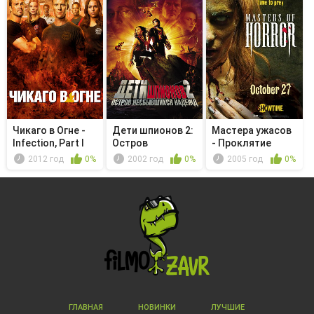
Чикаго в Огне -
Дети шпионов 2:
Мастера ужасов
Infection, Part I
Остров
- Проклятие
несбывшихся
2012 год
0%
2002 год
0%
2005 год
0%
на...
ГЛАВНАЯ
НОВИНКИ
ЛУЧШИЕ