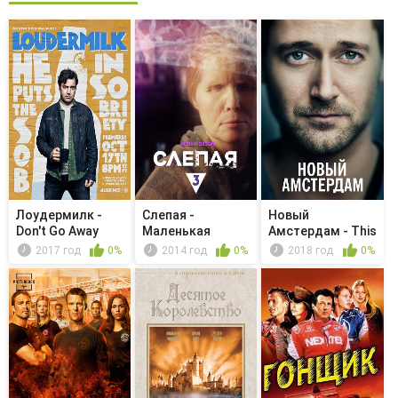
Лоудермилк -
Слепая -
Новый
Don't Go Away
Маленькая
Амстердам - This
Mad (Just ...
мечта
Is Not the End
2017 год
0%
2014 год
0%
2018 год
0%