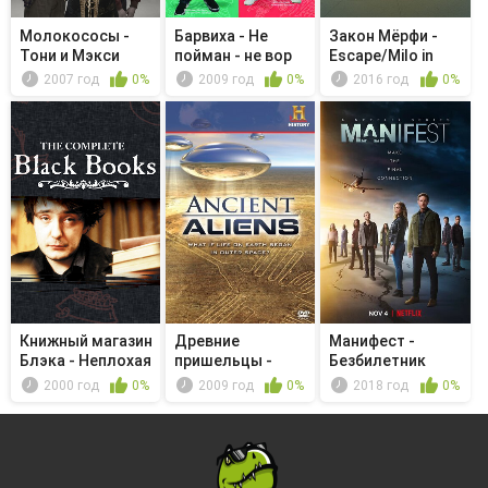
Молокососы -
Барвиха - Не
Закон Мёрфи -
Тони и Мэкси
пойман - не вор
Escape/Milo in
Space
2007 год
0%
2009 год
0%
2016 год
0%
Книжный магазин
Древние
Манифест -
Блэка - Неплохая
пришельцы -
Безбилетник
альт...
Voices of the
2000 год
0%
2009 год
0%
2018 год
0%
Gods