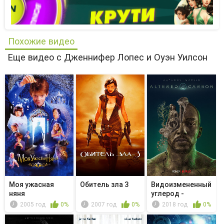
Похожие видео
Еще видео с Дженнифер Лопес и Оуэн Уилсон
Моя ужасная
Обитель зла 3
Видоизмененный
няня
углерод -
Призрак
2005 год
0%
2007 год
0%
2018 год
0%
женщины