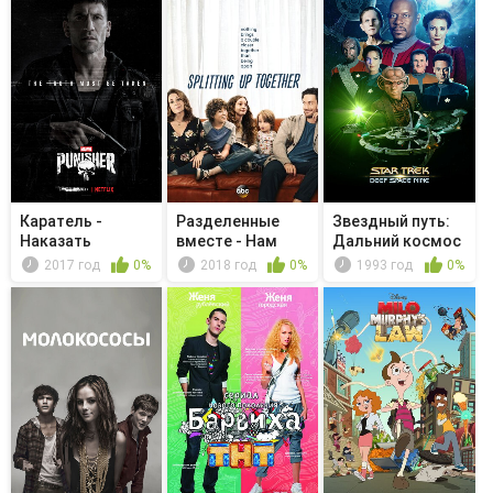
Каратель -
Разделенные
Звездный путь:
Наказать
вместе - Нам
Дальний космос
нужно погово...
9 - Кар...
2017 год
0%
2018 год
0%
1993 год
0%