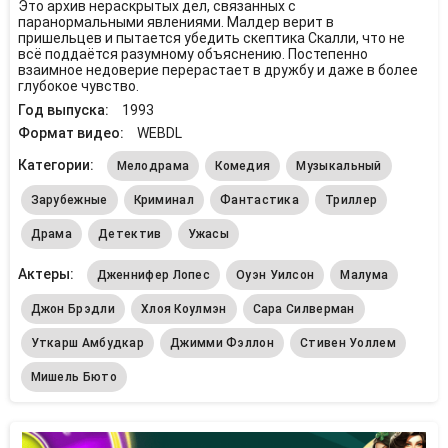
Это архив нераскрытых дел, связанных с
паранормальными явлениями. Малдер верит в
пришельцев и пытается убедить скептика Скалли, что не
всё поддаётся разумному объяснению. Постепенно
взаимное недоверие перерастает в дружбу и даже в более
глубокое чувство.
Год выпуска:
1993
Формат видео:
WEBDL
Категории:
Мелодрама
Комедия
Музыкальный
Зарубежные
Криминал
Фантастика
Триллер
Драма
Детектив
Ужасы
Актеры:
Дженнифер Лопес
Оуэн Уилсон
Малума
Джон Брэдли
Хлоя Коулмэн
Сара Силверман
Уткарш Амбудкар
Джимми Фэллон
Стивен Уоллем
Мишель Бюто