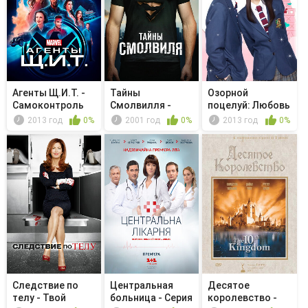
Агенты Щ.И.Т. -
Тайны
Озорной
Самоконтроль
Смолвилля -
поцелуй: Любовь
Одержимость
в Токио - Unm...
2013 год
0%
2001 год
0%
2013 год
0%
Следствие по
Центральная
Десятое
телу - Твой
больница - Серия
королевство -