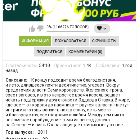
0% (1166276 ГОЛОСОВ)
ИНФОРМАЦИЯ
ПОЖАЛОВАТЬСЯ
СКРИНШОТЫ
ПОДЕЛИТЬСЯ
КОММЕНТАРИИ (0)
Длительность:
54:10
Просмотров:
1.4K
Добавлено:
1 год
назад
Описание:
К концу подходит время благоденствия,
и лето, длившееся почти десятилетие, угасает. Вокруг
средоточия власти Семи королевств, Железного трона,
зреет заговор, и в это непростое время король решает
искать поддержки у друга юности Эддарда Старка. В мире,
где все — от короля до наемника — рвутся к власти, плетут
интриги и готовы вонзить нож в спину, есть место
и благородству, состраданию и любви. Между тем никто
не замечает пробуждение тьмы из легенд далеко
на Севере — и лишь Стена защищает живых к югу от нее.
Год выпуска:
2011