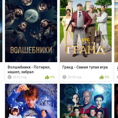
Волшебники - Потерял,
Гранд - Самая тупая игра
нашел, забрал
2015 год
0%
2018 год
0%