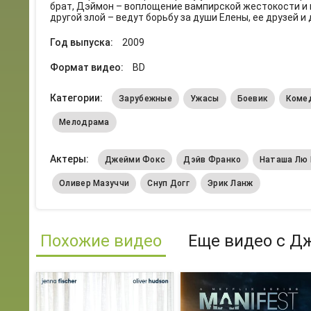
брат, Дэймон – воплощение вампирской жестокости и 
другой злой – ведут борьбу за души Елены, ее друзей и
Год выпуска:
2009
Формат видео:
BD
Категории:
Зарубежные
Ужасы
Боевик
Коме
Мелодрама
Актеры:
Джейми Фокс
Дэйв Франко
Наташа Лю
Оливер Мазуччи
Снуп Догг
Эрик Ланж
Похожие видео
Еще видео с Д