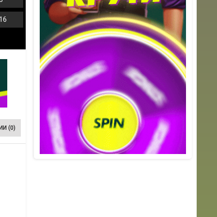
16
И (0)