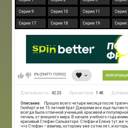
Серия 9
Серия 10
Серия 11
Серия 
Серия 17
Серия 18
Серия 19
Серия 
0% (294771 ГОЛОС)
ИНФОРМАЦ
Длительность:
42:25
Просмотров:
1.4K
Добавле
Описание:
Прошло всего четыре месяца после трагиче
Гилберт и ее 15-летний брат Джереми все еще пытаютс
всегда была отличной ученицей, красивой и популярно
печаль от внешнего мира. В начале учебного года вним
красивый Стефан Сальваторе. Стефан и Елена тут же 
что Стефан – вампир, которому уже сотни лет, и котор