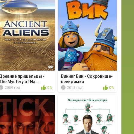
Древние пришельцы -
Викинг Вик - Сокровище-
The Mystery of Na...
невидимка
2009 год
0%
2013 год
0%