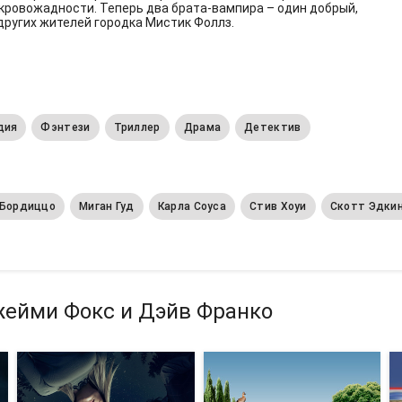
кровожадности. Теперь два брата-вампира – один добрый,
 других жителей городка Мистик Фоллз.
дия
Фэнтези
Триллер
Драма
Детектив
 Бордиццо
Миган Гуд
Карла Соуса
Стив Хоуи
Скотт Эдки
жейми Фокс и Дэйв Франко