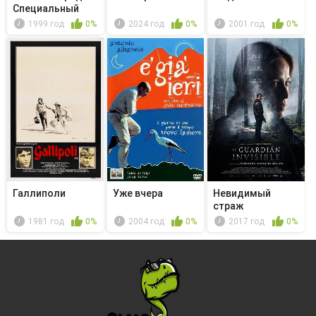
Специальный
корпус -...
1999 год
0%
2024 год
0%
2001 год
0%
Галлиполи
Уже вчера
Невидимый
страж
1981 год
0%
2004 год
0%
2017 год
0%