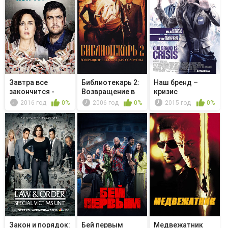
Завтра все
Библиотекарь 2:
Наш бренд –
закончится -
Возвращение в
кризис
Wechselgeschäfte
Копи Ца...
2016 год
0%
2006 год
0%
2015 год
0%
Закон и порядок:
Бей первым
Медвежатник