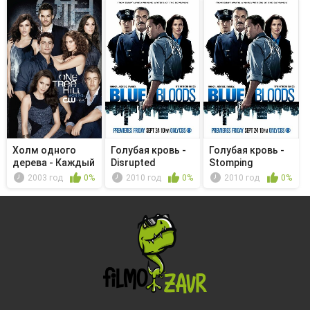
Холм одного
Голубая кровь -
Голубая кровь -
дерева - Каждый
Disrupted
Stomping
вздох это...
Grounds
2003 год
0%
2010 год
0%
2010 год
0%