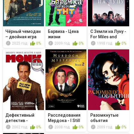
Чёрный чемодан
Барвиха - Цена
С Земли на Луну -
– двойная игра
жизни
For Miles and
Miles
2025 год
0%
2009 год
0%
1998 год
0%
Дефективный
Расследования
Разомкнутые
детектив -
Мердока - I Still
объятия
Мистер Монк
Know ...
2002 год
0%
2008 год
0%
2009 год
0%
ст...