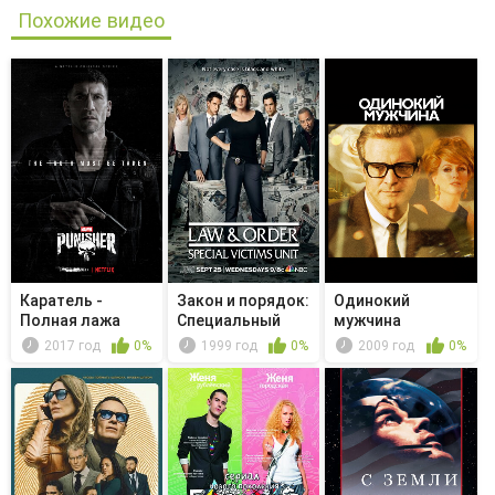
Похожие видео
Каратель -
Закон и порядок:
Одинокий
Полная лажа
Специальный
мужчина
корпус -...
2017 год
0%
1999 год
0%
2009 год
0%