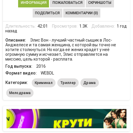
ИНФОРМАЦИЯ
ПОЖАЛОВАТЬСЯ
СКРИНШОТЫ
ПОДЕЛИТЬСЯ
КОММЕНТАРИИ (0)
Длительность:
42:01
Просмотров:
1.3K
Добавлено:
1 год
назад
Описание:
Элис Вон - лучший частный сыщик в Лос-
Анджелесе и та самая женщина, с которой вы точно не
хотите столкнуться. Но когда её жених крадёт у неё
огромную сумму и исчезает, Элис отправляется на
миссию, цель которой - расплата.
Год выпуска:
2016
Формат видео:
WEBDL
Категории:
Криминал
Триллер
Драма
Мелодрама