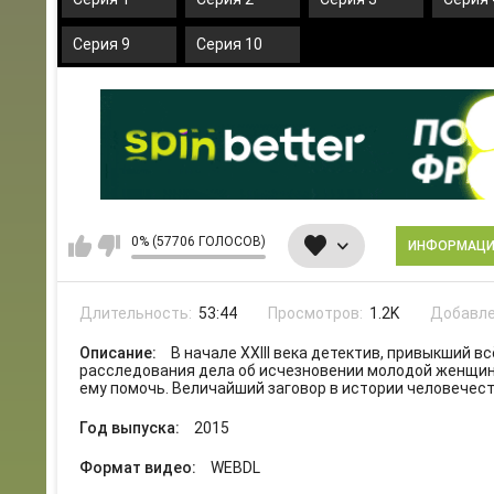
Серия 9
Серия 10
0% (57706 ГОЛОСОВ)
ИНФОРМАЦ
Длительность:
53:44
Просмотров:
1.2K
Добавле
Описание:
В начале XXIII века детектив, привыкший в
расследования дела об исчезновении молодой женщины
ему помочь. Величайший заговор в истории человечест
Год выпуска:
2015
Формат видео:
WEBDL