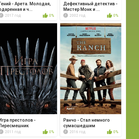
Гений - Арета. Молодая,
Дефективный детектив -
одаренная и ч...
Мистер Монк и ...
2017 год
0%
2002 год
0%
Игра престолов -
Ранчо - Стал немного
Пересмешник
сумасшедшим
2011 год
0%
2016 год
0%