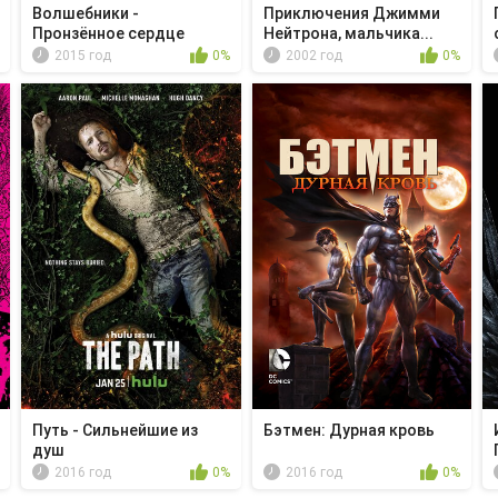
Волшебники -
Приключения Джимми
Пронзённое сердце
Нейтрона, мальчика...
2015 год
0%
2002 год
0%
Путь - Сильнейшие из
Бэтмен: Дурная кровь
душ
2016 год
0%
2016 год
0%