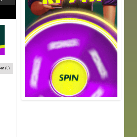
И (0)