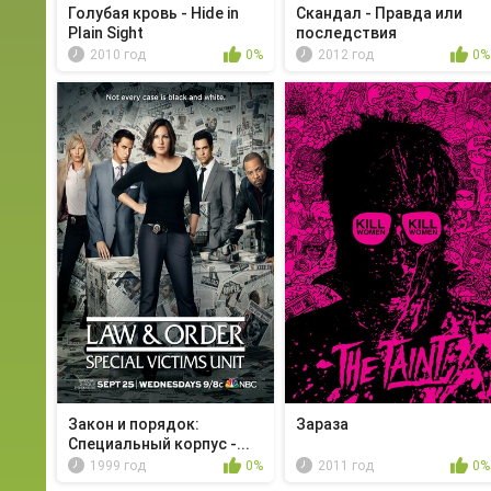
Голубая кровь - Hide in
Скандал - Правда или
Plain Sight
последствия
2010 год
0%
2012 год
0%
Закон и порядок:
Зараза
Специальный корпус -...
1999 год
0%
2011 год
0%