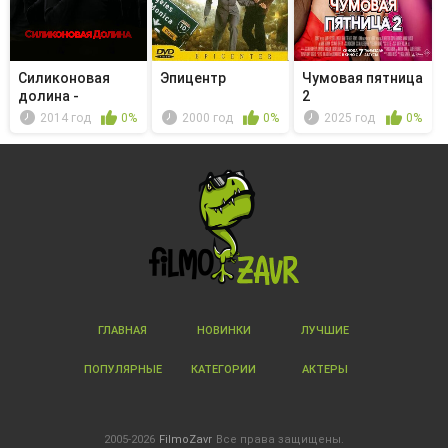
Силиконовая
Эпицентр
Чумовая пятница
долина -
2
Воронка Кинана
2014 год
0%
2000 год
0%
2025 год
0%
ГЛАВНАЯ
НОВИНКИ
ЛУЧШИЕ
ПОПУЛЯРНЫЕ
КАТЕГОРИИ
АКТЕРЫ
2005-2026
FilmoZavr
Все права защищены.