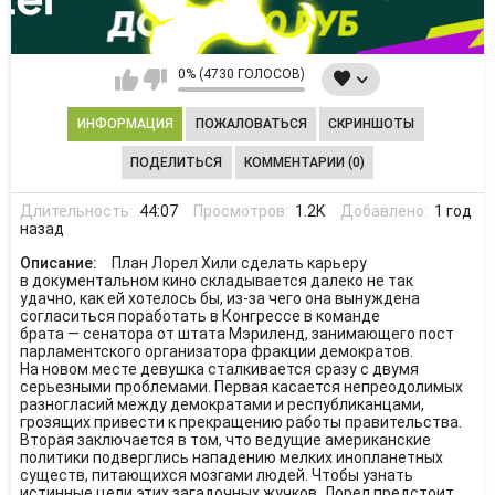
0% (4730 ГОЛОСОВ)
ИНФОРМАЦИЯ
ПОЖАЛОВАТЬСЯ
СКРИНШОТЫ
ПОДЕЛИТЬСЯ
КОММЕНТАРИИ (0)
Длительность:
44:07
Просмотров:
1.2K
Добавлено:
1 год
назад
Описание:
План Лорел Хили сделать карьеру
в документальном кино складывается далеко не так
удачно, как ей хотелось бы, из-за чего она вынуждена
согласиться поработать в Конгрессе в команде
брата — сенатора от штата Мэриленд, занимающего пост
парламентского организатора фракции демократов.
На новом месте девушка сталкивается сразу с двумя
серьезными проблемами. Первая касается непреодолимых
разногласий между демократами и республиканцами,
грозящих привести к прекращению работы правительства.
Вторая заключается в том, что ведущие американские
политики подверглись нападению мелких инопланетных
существ, питающихся мозгами людей. Чтобы узнать
истинные цели этих загадочных жучков, Лорел предстоит