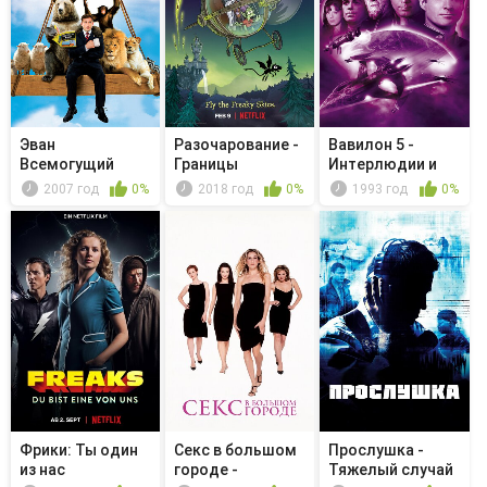
Эван
Разочарование -
Вавилон 5 -
Всемогущий
Границы
Интерлюдии и
бессмертия
испытания
2007 год
0%
2018 год
0%
1993 год
0%
Фрики: Ты один
Секс в большом
Прослушка -
из нас
городе -
Тяжелый случай