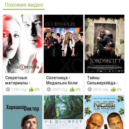
Похожие видео
Секретные
Сплетница -
Тайны
материалы -
Медальон боли
Сильверхёйда -
Обитель духов
Jordskott II: De...
1993 год
0%
2007 год
0%
2015 год
0%