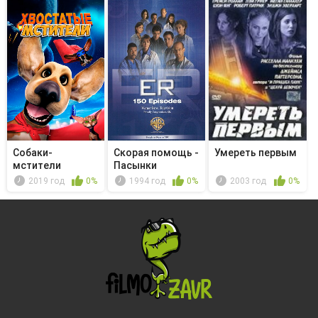
Собаки-
Скорая помощь -
Умереть первым
мстители
Пасынки
фортуны
2019 год
0%
1994 год
0%
2003 год
0%