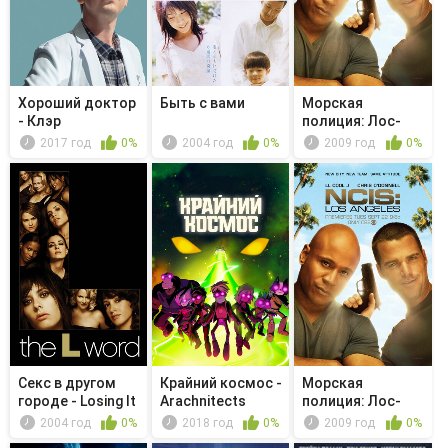
Хороший доктор
Быть с вами
Морская
- Клэр
полиция: Лос-
Анджелес -
2017 год
0%
2004 год
0%
2009 год
0%
Глубо...
Секс в другом
Крайний космос -
Морская
городе - Losing It
Arachnitects
полиция: Лос-
Анджелес -
2004 год
0%
2018 год
0%
2009 год
0%
Челов...