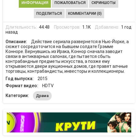
ИНФОРМАЦИЯ
ПОЖАЛОВАТЬСЯ
СКРИНШОТЫ
ПОДЕЛИТЬСЯ
КОММЕНТАРИИ (0)
Длительность:
44:48
Просмотров:
1.1K
Добавлено:
1 год
назад
Описание:
Действие сериала развернется в Нью-Йорке, а
сюжет сосредоточится на бывшем солдате Грэмме
Конноре. Вернувшись из Ирака, Коннор сначала заводит
связи в антикварных салонах, где пытается сбыть
контрабандные предметы искусства, а позже ему
открываются двери аукционных домов, где правят алчные
торговцы, контрабандисты, инвесторы и коллекционеры.
Год выпуска:
2015
Формат видео:
HDTV
Категории:
Драма