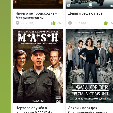
Ничего не происходит -
Деньги решают все
Метрическая си...
2017 год
0%
1997 год
0%
Чертова служба в
Закон и порядок:
гoспитале M*A*S*H - ...
Специальный корпус -...