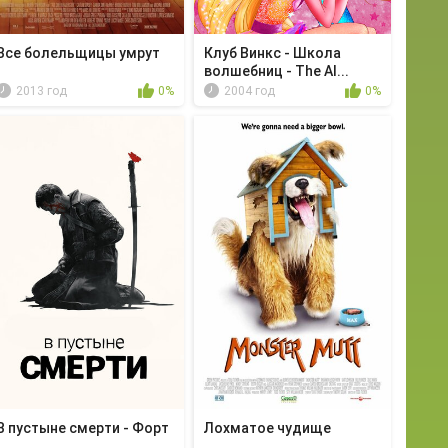
Все болельщицы умрут
Клуб Винкс - Школа
волшебниц - The Al...
2013 год
0%
2004 год
0%
В пустыне смерти - Форт
Лохматое чудище