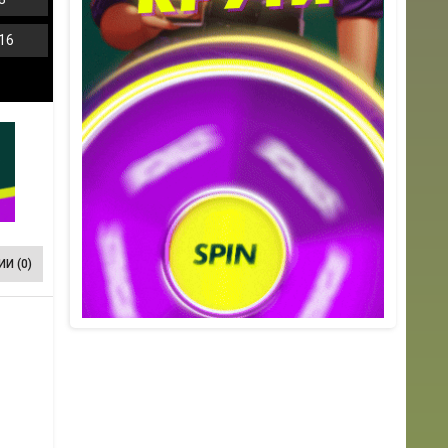
16
И (0)