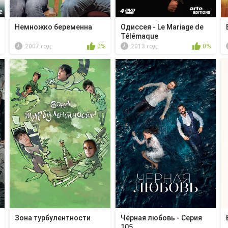
Немножко беременна
Одиссея - Le Mariage de
Télémaque
2007 год
0%
2013 год
0%
Зона турбулентности
Чёрная любовь - Серия
105