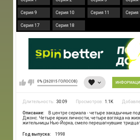
Серия 9
Серия 10
Серия 11
Серия 
Серия 17
Серия 18
0% (262015 ГОЛОСОВ)
ИНФОРМАЦ
Длительность:
30:09
Просмотров:
1.1K
Добавле
Описание:
В центре сериала - четыре закадычные по
Джонс. Четыре ярких личности, четыре взгляда на жи
жительницы Нью-Йорка, смело перешагнувшие тридцати
Год выпуска:
1998