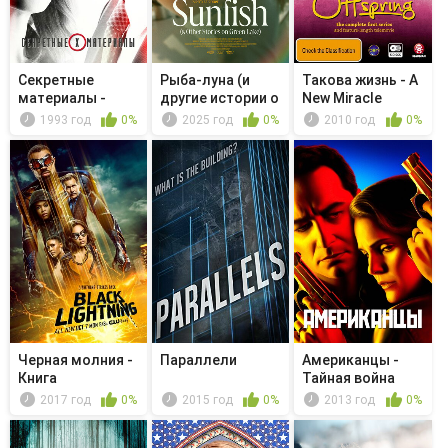
Секретные
Рыба-луна (и
Такова жизнь - A
материалы -
другие истории о
New Miracle
Ничего
Грин-Лейк)
1993 год
0%
2025 год
0%
2010 год
0%
особенно...
Черная молния -
Параллели
Американцы -
Книга
Тайная война
воскрешения.
2017 год
0%
2015 год
0%
2013 год
0%
Гл...