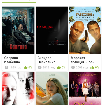
Сопрано -
Скандал -
Морская
Изабелла
Несколько
полиция: Лос-
хороших женщин
Анджелес -
1999 год
0%
2012 год
0%
2009 год
0%
Возде...