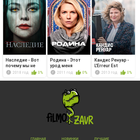
Наследие - Вот
Родина - Этот
Кандис Ренуар -
почему мы не
урод меня
L'Erreur Est
доверяем ...
подстрелил
Humaine
2018 год
0%
2011 год
0%
2013 год
0%
ГЛАВНАЯ
НОВИНКИ
ЛУЧШИЕ