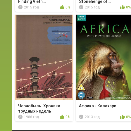
Finding Vietn...
Stonehenge of...
2015 год
0%
2015 год
0%
Чернобыль. Хроника
Африка - Калахари
трудных недель
1986 год
0%
2013 год
0%