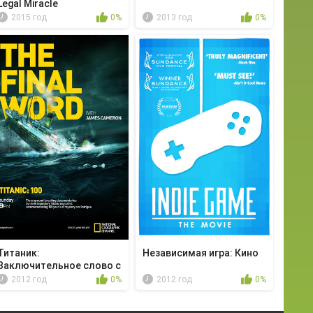
Legal Miracle
2015 год
0%
2013 год
0%
Титаник:
Независимая игра: Кино
Заключительное слово с
Джейм...
2012 год
0%
2012 год
0%