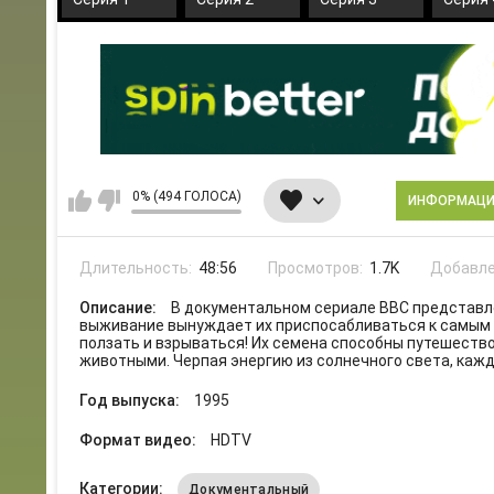
0% (494 ГОЛОСА)
ИНФОРМАЦ
Длительность:
48:56
Просмотров:
1.7K
Добавле
Описание:
В документальном сериале ВВС представл
выживание вынуждает их приспосабливаться к самым э
ползать и взрываться! Их семена способны путешество
животными. Черпая энергию из солнечного света, каж
Год выпуска:
1995
Формат видео:
HDTV
Категории:
Документальный