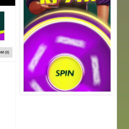
И (0)