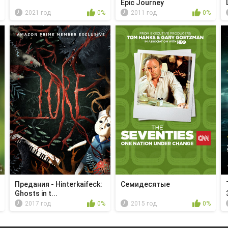
Epic Journey
2021 год
0%
2011 год
0%
Предания - Hinterkaifeck:
Семидесятые
Ghosts in t...
2017 год
0%
2015 год
0%