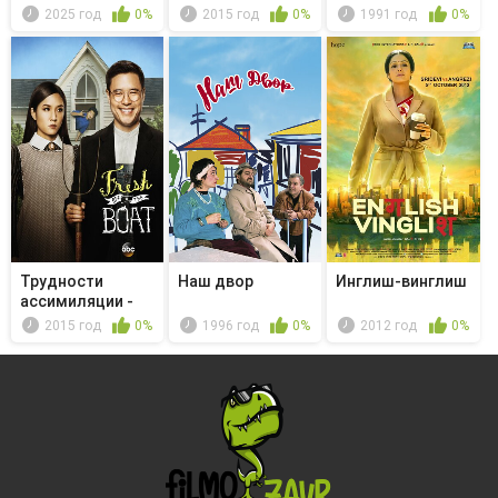
Kimmy Sees ...
2025 год
0%
2015 год
0%
1991 год
0%
Трудности
Наш двор
Инглиш-винглиш
ассимиляции -
Good Morning ...
2015 год
0%
1996 год
0%
2012 год
0%