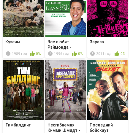
Кузены
Все любят
Зараза
Рэймонда -
Getting Even
1989 год
0%
1996 год
0%
2011 год
0%
Тимбилдинг
Несгибаемая
Последний
Кимми Шмидт -
бойскаут