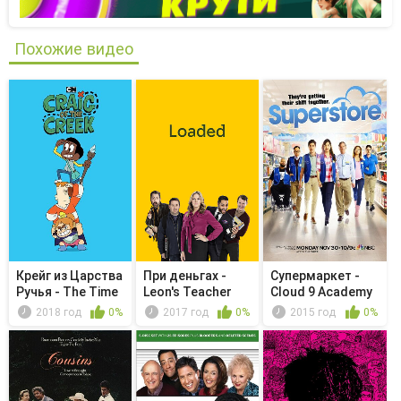
Похожие видео
Крейг из Царства
При деньгах -
Супермаркет -
Ручья - The Time
Leon's Teacher
Cloud 9 Academy
Cap...
2018 год
0%
2017 год
0%
2015 год
0%