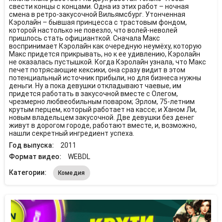
свести концы с концами. Одна из этих работ – ночная
смена в ретро-закусочной Вильямсбург. Утонченная
Кэролайн – бывшая принцесса с трастовым фондом,
которой настолько не повезло, что волей-неволей
пришлось стать официанткой. Сначала Макс
воспринимает Кэролайн как очередную неумёху, которую
Макс придется прикрывать, но к ее удивлению, Кэролайн
не оказалась пустышкой. Когда Кэролайн узнала, что Макс
печет потрясающие кексики, она сразу видит в этом
потенциальный источник прибыли, но для бизнеса нужны
деньги. Ну а пока девушки откладывают чаевые, им
придется работать в закусочной вместе с Олегом,
чрезмерно любвеобильным поваром; Эрлом, 75-летним
крутым перцем, который работает на кассе; и Ханом Ли,
новым владельцем закусочной. Две девушки без денег
живут в дорогом городе, работают вместе, и, возможно,
нашли секретный ингредиент успеха.
Год выпуска:
2011
Формат видео:
WEBDL
Категории:
Комедия