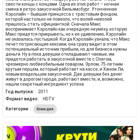
свести концы с концами. Одна из этих работ – ночная
смена в ретро-закусочной Вильямсбург. Утонченная
Кэролайн – бывшая принцесса с трастовым фондом,
которой настолько не повезло, что волей-неволей
пришлось стать официанткой. Сначала Макс
воспринимает Кэролайн как очередную неумёху, которую
Макс придется прикрывать, но к ее удивлению, Кэролайн
не оказалась пустышкой. Когда Кэролайн узнала, что Макс
печет потрясающие кексики, она сразу видит в этом
потенциальный источник прибыли, но для бизнеса нужны
деньги. Ну а пока девушки откладывают чаевые, им
придется работать в закусочной вместе с Олегом,
чрезмерно любвеобильным поваром; Эрлом, 75-летним
крутым перцем, который работает на кассе; и Ханом Ли,
новым владельцем закусочной. Две девушки без денег
живут в дорогом городе, работают вместе, и, возможно,
нашли секретный ингредиент успеха.
Год выпуска:
2011
Формат видео:
HDTV
Категории:
Комедия