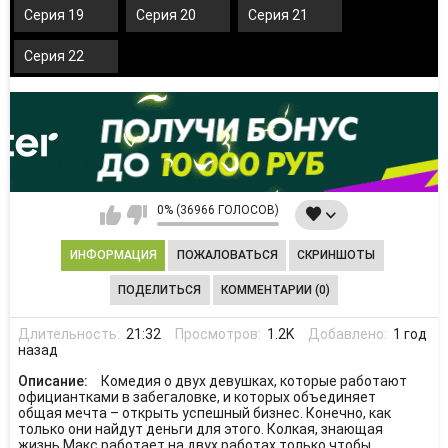
Серия 19
Серия 20
Серия 21
Серия 22
0% (36966 ГОЛОСОВ)
ИНФОРМАЦИЯ
ПОЖАЛОВАТЬСЯ
СКРИНШОТЫ
ПОДЕЛИТЬСЯ
КОММЕНТАРИИ (0)
Длительность:
21:32
Просмотров:
1.2K
Добавлено:
1 год
назад
Описание:
Комедия о двух девушках, которые работают
официантками в забегаловке, и которых объединяет
общая мечта – открыть успешный бизнес. Конечно, как
только они найдут деньги для этого. Колкая, знающая
жизнь Макс работает на двух работах только чтобы