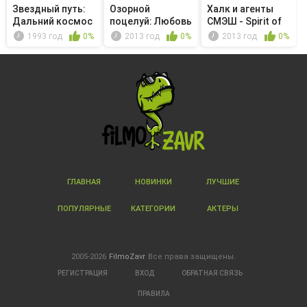
Звездный путь:
Озорной
Халк и агенты
Дальний космос
поцелуй: Любовь
СМЭШ - Spirit of
9 - Пер...
в Токио - My ...
Vengeance
1993 год
0%
2013 год
0%
2013 год
0%
ГЛАВНАЯ
НОВИНКИ
ЛУЧШИЕ
ПОПУЛЯРНЫЕ
КАТЕГОРИИ
АКТЕРЫ
2005-2026
FilmoZavr
Все права защищены.
РЕГИСТРАЦИЯ
ВХОД
ОБРАТНАЯ СВЯЗЬ
ПРАВИЛА