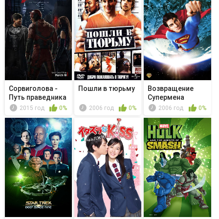
Сорвиголова -
Пошли в тюрьму
Возвращение
Путь праведника
Супермена
2015 год
0%
2006 год
0%
2006 год
0%