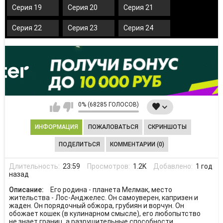
Серия 19
Серия 20
Серия 21
Серия 22
Серия 23
Серия 24
0% (68285 ГОЛОСОВ)
ИНФОРМАЦИЯ
ПОЖАЛОВАТЬСЯ
СКРИНШОТЫ
ПОДЕЛИТЬСЯ
КОММЕНТАРИИ (0)
Длительность:
23:59
Просмотров:
1.2K
Добавлено:
1 год
назад
Описание:
Его родина - планета Мелмак, место
жительства - Лос-Анджелес. Он самоуверен, капризен и
жаден. Он порядочный обжора, грубиян и ворчун. Он
обожает кошек (в кулинарном смысле), его любопытство
не знает границ, а разрушительные способности