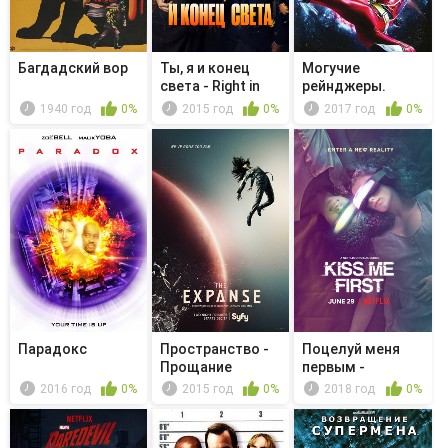
Багдадский вор
Ты, я и конец
Могучие
света - Right in
рейнджеры.
the Nuts
Сталь Ниндзя -
1940 год
0%
2015 год
0%
2017 год
0%
Fan...
Парадокс
Пространство -
Поцелуй меня
Прощание
первым -
Прекрати это
2016 год
0%
2015 год
0%
2018 год
0%