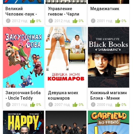
Великий
Управление
Медвежатник
Человек-паук -
гневом - Чарли
Академия Щ. И....
встречается...
2012 год
0%
2012 год
0%
2001 год
0%
Закусочная Боба
Девушка моих
Книжный магазин
- Uncle Teddy
кошмаров
Блэка - Мэнни
возвращ...
2011 год
0%
2007 год
0%
2000 год
0%