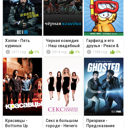
Хэппи - Пять
Черная комедия
Гарфилд и его
куриных
- Наш свадебный
друзья - Peace &
наггетсов и
День
Quiet/...
2017 год
0%
2014 год
0%
1988 год
0%
пист...
Красавцы -
Секс в большом
Призраки -
Bottoms Up
городе - Ничего
Предсказание