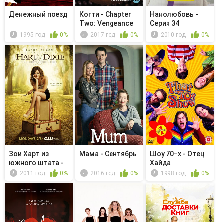
Денежный поезд
Когти - Chapter
Нанолюбовь -
Two: Vengeance
Серия 34
1995 год
0%
2017 год
0%
2010 год
0%
Зои Харт из
Мама - Сентябрь
Шоу 70−х - Отец
южного штата -
Хайда
Встреча вы...
2011 год
0%
2016 год
0%
1998 год
0%