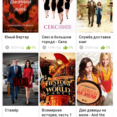
Юный Вертер
Секс в большом
Служба доставки
городе - Сила
книг
обольщения
2024 год
0%
1998 год
0%
2024 год
0%
Стажёр
Всемирная
Две девицы на
история, часть 1
мели - And the