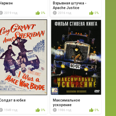
Чармэн
Взрывная штучка -
Apache Justice
2019 год
0%
2016 год
0%
Солдат в юбке
Максимальное
ускорение
1949 год
0%
1986 год
0%