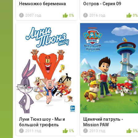
Немножко беременна
Остров - Серия 09
2007 год
0%
2016 год
0%
Луни Тюнз шоу - Мы и
Щенячий патруль -
большой трюфель
Mission PAW
2011 год
0%
2013 год
0%