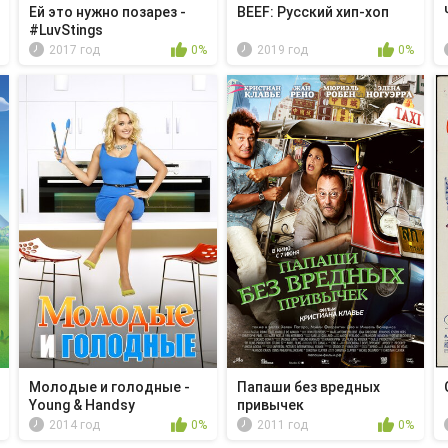
Ей это нужно позарез -
BEEF: Русский хип-хоп
#LuvStings
2017 год
0%
2019 год
0%
Молодые и голодные -
Папаши без вредных
Young & Handsy
привычек
2014 год
0%
2011 год
0%