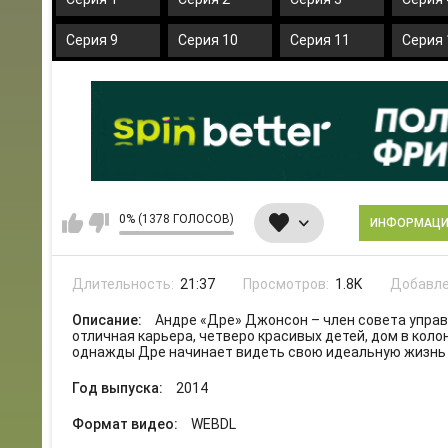
Серия 9
Серия 10
Серия 11
Серия 
0% (1378 ГОЛОСОВ)
ИНФОРМАЦ
Длительность:
21:37
Просмотров:
1.8K
Добавле
Описание:
Андре «Дре» Джонсон – член совета упра
отличная карьера, четверо красивых детей, дом в коло
однажды Дре начинает видеть свою идеальную жизнь
Год выпуска:
2014
Формат видео:
WEBDL