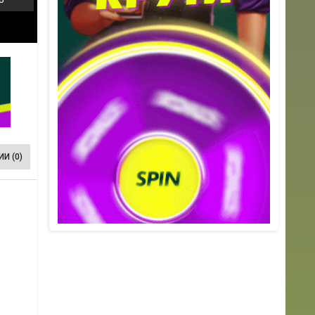
И (0)