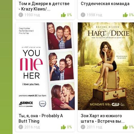
Том и Джерри в детстве
Студенческая команда
- Krazy Klaws/...
1990 год
0%
1998 год
0%
Ты, я, она - Probably A
Зои Харт из южного
Butt Thing
штата - Встреча вы...
2016 год
0%
2011 год
0%