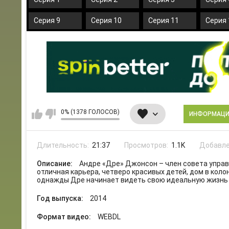
Серия 9
Серия 10
Серия 11
Серия 
0% (1378 ГОЛОСОВ)
ИНФОРМАЦ
Длительность:
21:37
Просмотров:
1.1K
Добавле
Описание:
Андре «Дре» Джонсон – член совета упра
отличная карьера, четверо красивых детей, дом в коло
однажды Дре начинает видеть свою идеальную жизнь
Год выпуска:
2014
Формат видео:
WEBDL