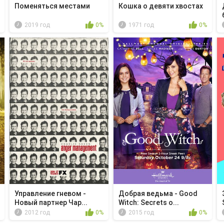
Поменяться местами
Кошка о девяти хвостах
2019 год
0%
1971 год
0%
Управление гневом -
Добрая ведьма - Good
Новый партнер Чар...
Witch: Secrets o...
2012 год
0%
2015 год
0%