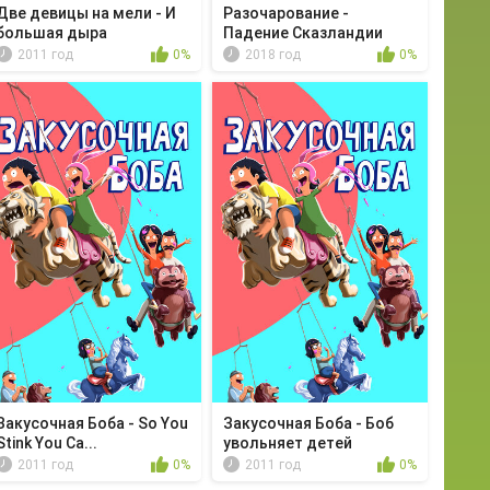
Две девицы на мели - И
Разочарование -
большая дыра
Падение Сказландии
2011 год
0%
2018 год
0%
Закусочная Боба - So You
Закусочная Боба - Боб
Stink You Ca...
увольняет детей
2011 год
0%
2011 год
0%