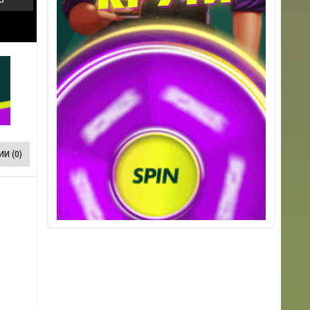
И (0)