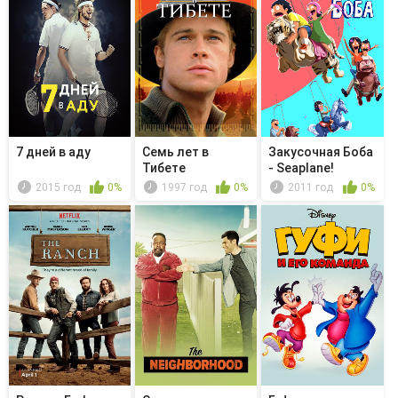
7 дней в аду
Семь лет в
Закусочная Боба
Тибете
- Seaplane!
2015 год
0%
1997 год
0%
2011 год
0%