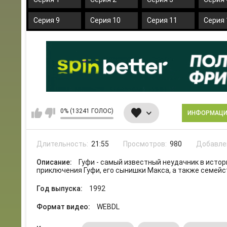
Серия 9
Серия 10
Серия 11
Серия 
0% (13241 ГОЛОС)
ИНФОРМАЦ
Длительность:
21:55
Просмотров:
980
Добавле
Описание:
Гуфи - самый известный неудачник в исто
приключения Гуфи, его сынишки Макса, а также семейс
Год выпуска:
1992
Формат видео:
WEBDL