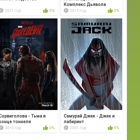
Комплекс Дьявола
2021 год
0%
2013 год
0%
Сорвиголова - Тьма в
Самурай Джек - Джек и
конце тоннеля
лабиринт
2015 год
0%
2001 год
0%