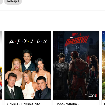
м
Комедия
Друзья - Эпизод, где
Сорвиголова -