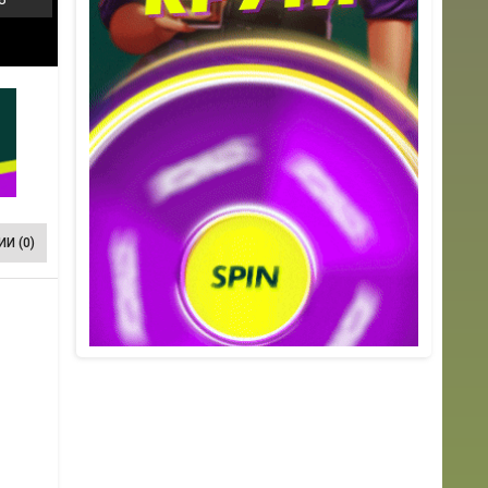
И (0)