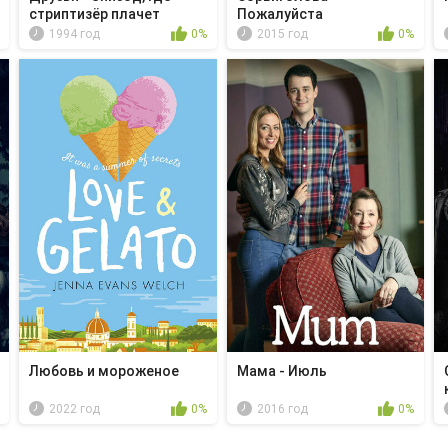
стриптизёр плачет
Пожалуйста
1994 год
0%
2015 год
0%
Любовь и мороженое
Мама - Июль
2022 год
0%
2016 год
0%