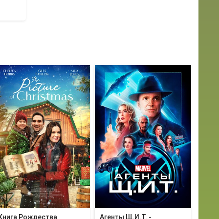
Книга Рождества
Агенты Щ.И.Т. -