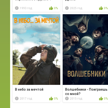
1993 год
0%
2025 год
0%
В небо за мечтой
Волшебники - Поиграешь
со мной?
2017 год
0%
2015 год
0%