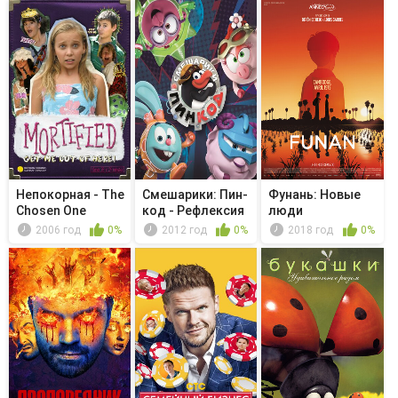
Непокорная - The
Смешарики: Пин-
Фунань: Новые
Chosen One
код - Рефлексия
люди
2006 год
0%
2012 год
0%
2018 год
0%