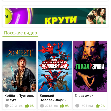
Похожие видео
Хоббит: Пустошь
Великий
Глаза змеи
Смауга
Человек-паук -
Почему я ненав...
2013 год
0%
2012 год
0%
1998 год
0%