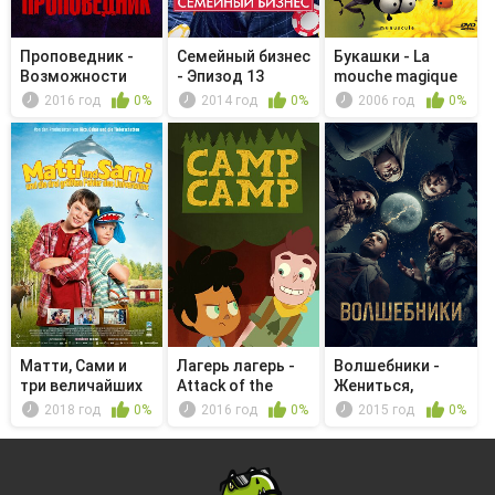
Проповедник -
Семейный бизнес
Букашки - La
Возможности
- Эпизод 13
mouche magique
2016 год
0%
2014 год
0%
2006 год
0%
Матти, Сами и
Лагерь лагерь -
Волшебники -
три величайших
Attack of the
Жениться,
ошибки В...
Nurfs
переспать, убить
2018 год
0%
2016 год
0%
2015 год
0%