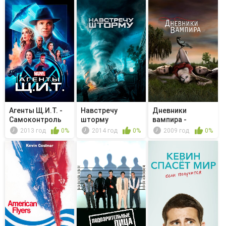
Агенты Щ.И.Т. -
Навстречу
Дневники
Самоконтроль
шторму
вампира -
Мертвец в
2013 год
0%
2014 год
0%
2009 год
0%
колледже