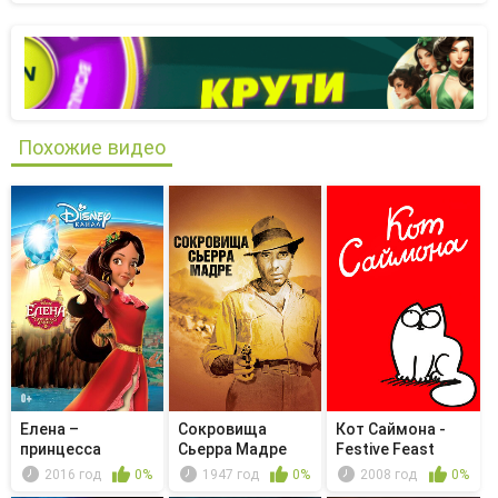
Похожие видео
Елена –
Сокровища
Кот Саймона -
принцесса
Сьерра Мадре
Festive Feast
Авалора -
2016 год
0%
1947 год
0%
2008 год
0%
Королевст...