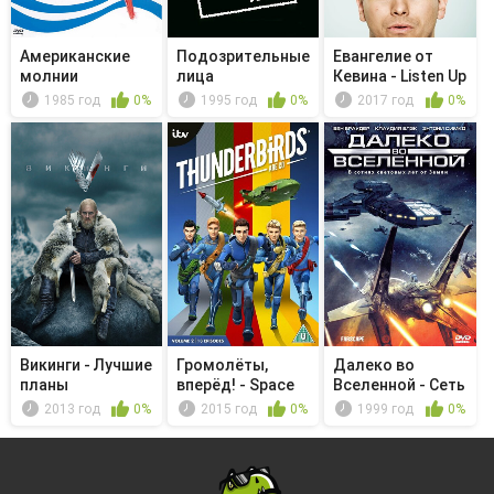
Американские
Подозрительные
Евангелие от
молнии
лица
Кевина - Listen Up
1985 год
0%
1995 год
0%
2017 год
0%
Викинги - Лучшие
Громолёты,
Далеко во
планы
вперёд! - Space
Вселенной - Сеть
Race
2013 год
0%
2015 год
0%
1999 год
0%