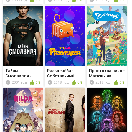
Тайны
Развлечёба -
Простоквашино -
Смолвилля -
Собственный
Магазин на
Смерч
бизнес
лежанке
2001 год
0%
2018 год
0%
2018 год
0%