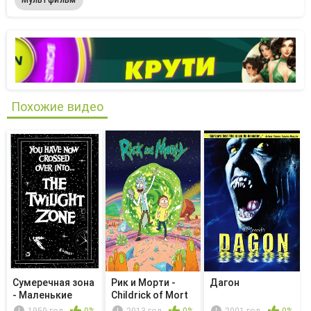
Похожие видео
Сумеречная зона
Рик и Морти -
Дагон
- Маленькие
Childrick of Mort
люди
1959 год
0%
2013 год
0%
2001 год
0%