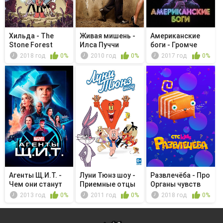
Хильда - The
Живая мишень -
Американские
Stone Forest
Илса Пуччи
боги - Громче
истории на...
2018 год
0%
2010 год
0%
2017 год
0%
Агенты Щ.И.Т. -
Луни Тюнз шоу -
Развлечёба - Про
Чем они станут
Приемные отцы
Органы чувств
2013 год
0%
2011 год
0%
2018 год
0%