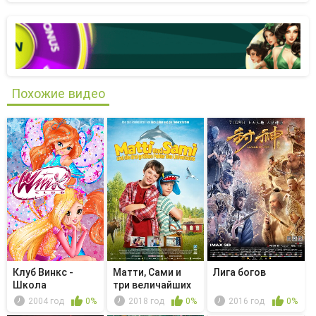
Похожие видео
Клуб Винкс -
Матти, Сами и
Лига богов
Школа
три величайших
волшебниц -
ошибки В...
2004 год
0%
2018 год
0%
2016 год
0%
Сближе...