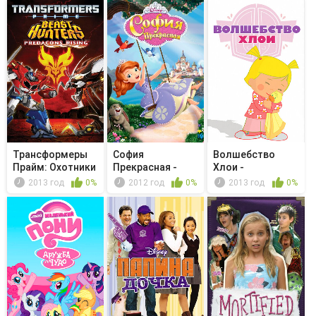
Трансформеры
София
Волшебство
Прайм: Охотники
Прекрасная -
Хлои -
на чудов...
Волшебный
Необычный
2013 год
0%
2012 год
0%
2013 год
0%
амулет А...
ковбой