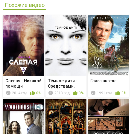
Похожие видео
Слепая - Никакой
Тёмное дитя -
Глаза ангела
помощи
Средствами,
никогда дос...
2014 год
0%
2013 год
0%
1991 год
0%