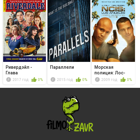
Ривердэйл -
Параллели
Морская
Глава
полиция: Лос-
шестьдесят
Анджелес -
2017 год
0%
2015 год
0%
2009 год
0%
третья. ...
Conco...