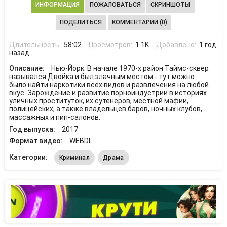
ИНФОРМАЦИЯ
ПОЖАЛОВАТЬСЯ
СКРИНШОТЫ
ПОДЕЛИТЬСЯ
КОММЕНТАРИИ (0)
Длительность:
58:02
Просмотров:
1.1K
Добавлено:
1 год
назад
Описание:
Нью-Йорк. В начале 1970-х район Таймс-сквер
назывался Двойка и был злачным местом - тут можно
было найти наркотики всех видов и развлечения на любой
вкус. Зарождение и развитие порноиндустрии в историях
уличных проституток, их сутенёров, местной мафии,
полицейских, а также владельцев баров, ночных клубов,
массажных и пип-салонов.
Год выпуска:
2017
Формат видео:
WEBDL
Категории:
Криминал
Драма