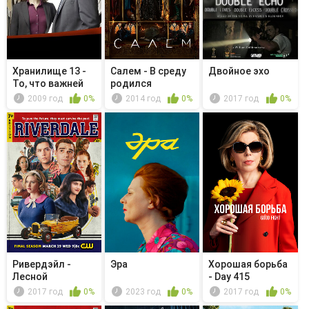
Хранилище 13 -
Салем - В среду
Двойное эхо
То, что важней
родился
всего
2009 год
0%
2014 год
0%
2017 год
0%
Ривердэйл -
Эра
Хорошая борьба
Лесной
- Day 415
наблюдатель
2017 год
0%
2023 год
0%
2017 год
0%