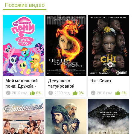
Похожие видео
Мой маленький
Девушка с
Чи - Свист
пони: Дружба -
татуировкой
это чудо...
дракона
2010 год
0%
2009 год
0%
2018 год
0%