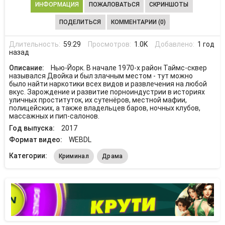
ИНФОРМАЦИЯ
ПОЖАЛОВАТЬСЯ
СКРИНШОТЫ
ПОДЕЛИТЬСЯ
КОММЕНТАРИИ (0)
Длительность:
59:29
Просмотров:
1.0K
Добавлено:
1 год
назад
Описание:
Нью-Йорк. В начале 1970-х район Таймс-сквер
назывался Двойка и был злачным местом - тут можно
было найти наркотики всех видов и развлечения на любой
вкус. Зарождение и развитие порноиндустрии в историях
уличных проституток, их сутенёров, местной мафии,
полицейских, а также владельцев баров, ночных клубов,
массажных и пип-салонов.
Год выпуска:
2017
Формат видео:
WEBDL
Категории:
Криминал
Драма