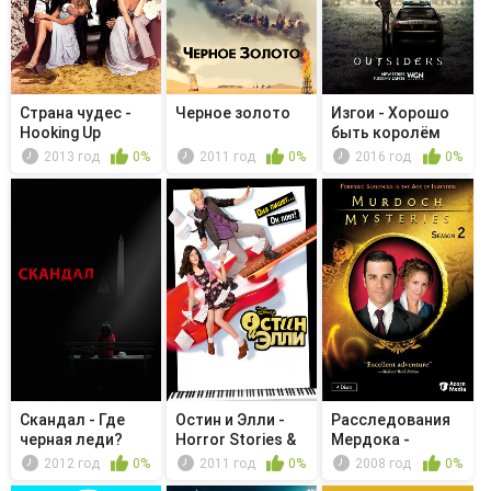
Страна чудес -
Чeрное золото
Изгои - Хорошо
Hooking Up
быть королём
2013 год
0%
2011 год
0%
2016 год
0%
Скандал - Где
Остин и Элли -
Расследования
черная леди?
Horror Stories &
Мердока -
Hallo...
Убийство в ст...
2012 год
0%
2011 год
0%
2008 год
0%