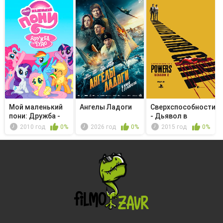
Мой маленький
Ангелы Ладоги
Сверхспособности
пони: Дружба -
- Дьявол в
это чудо...
мусорном ...
2010 год
0%
2026 год
0%
2015 год
0%