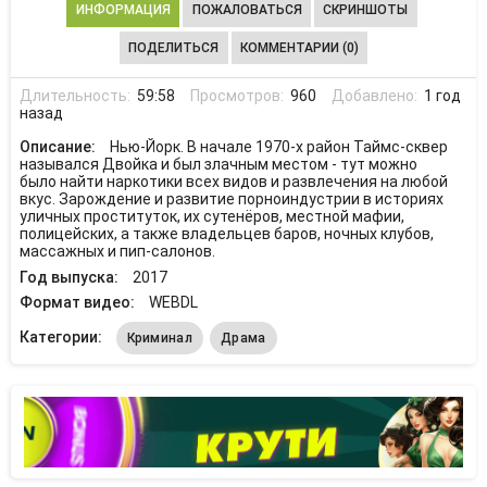
ИНФОРМАЦИЯ
ПОЖАЛОВАТЬСЯ
СКРИНШОТЫ
ПОДЕЛИТЬСЯ
КОММЕНТАРИИ (0)
Длительность:
59:58
Просмотров:
960
Добавлено:
1 год
назад
Описание:
Нью-Йорк. В начале 1970-х район Таймс-сквер
назывался Двойка и был злачным местом - тут можно
было найти наркотики всех видов и развлечения на любой
вкус. Зарождение и развитие порноиндустрии в историях
уличных проституток, их сутенёров, местной мафии,
полицейских, а также владельцев баров, ночных клубов,
массажных и пип-салонов.
Год выпуска:
2017
Формат видео:
WEBDL
Категории:
Криминал
Драма