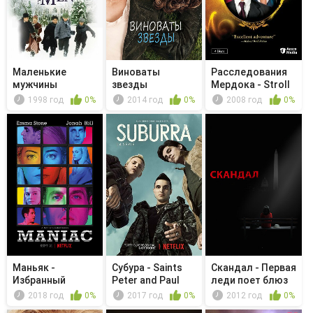
Маленькие
Виноваты
Расследования
мужчины
звезды
Мердока - Stroll
on the...
1998 год
0%
2014 год
0%
2008 год
0%
Маньяк -
Субура - Saints
Скандал - Первая
Избранный
Peter and Paul
леди поет блюз
2018 год
0%
2017 год
0%
2012 год
0%