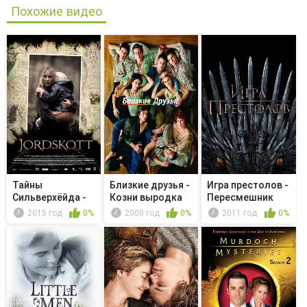
Похожие видео
Тайны
Близкие друзья -
Игра престолов -
Сильверхёйда -
Козни выродка
Пересмешник
Del I
2015 год
0%
2000 год
0%
2011 год
0%