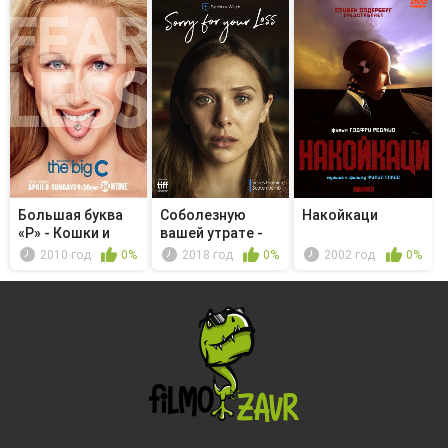
Большая буква
Соболезную
Накойкаци
«Р» - Кошки и
вашей утрате -
собаки
Сохрани, вы...
2010 год
0%
2018 год
0%
2002 год
0%