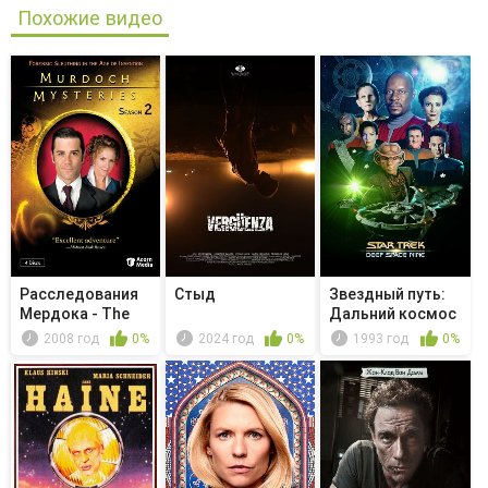
Похожие видео
Расследования
Стыд
Звездный путь:
Мердока - The
Дальний космос
Talking Dead
9 - Инк...
2008 год
0%
2024 год
0%
1993 год
0%