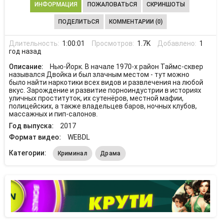
ИНФОРМАЦИЯ
ПОЖАЛОВАТЬСЯ
СКРИНШОТЫ
ПОДЕЛИТЬСЯ
КОММЕНТАРИИ (0)
Длительность:
1:00:01
Просмотров:
1.7K
Добавлено:
1
год назад
Описание:
Нью-Йорк. В начале 1970-х район Таймс-сквер
назывался Двойка и был злачным местом - тут можно
было найти наркотики всех видов и развлечения на любой
вкус. Зарождение и развитие порноиндустрии в историях
уличных проституток, их сутенёров, местной мафии,
полицейских, а также владельцев баров, ночных клубов,
массажных и пип-салонов.
Год выпуска:
2017
Формат видео:
WEBDL
Категории:
Криминал
Драма