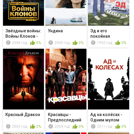
Звёздные войны:
Ундина
Эд и его
Войны Клонов -
покойная
Салаги
мамаша
2008 год
0%
2009 год
0%
1992 год
0%
Красный Дракон
Красавцы -
Ад на колёсах -
Предпоследний
Одним мулом
меньше
2002 год
0%
2004 год
0%
2011 год
0%