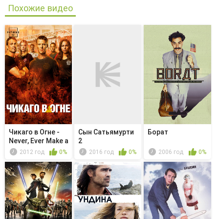
Похожие видео
Чикаго в Огне -
Сын Сатьямурти
Борат
Never, Ever Make a
2
Mi...
2012 год
0%
2016 год
0%
2006 год
0%