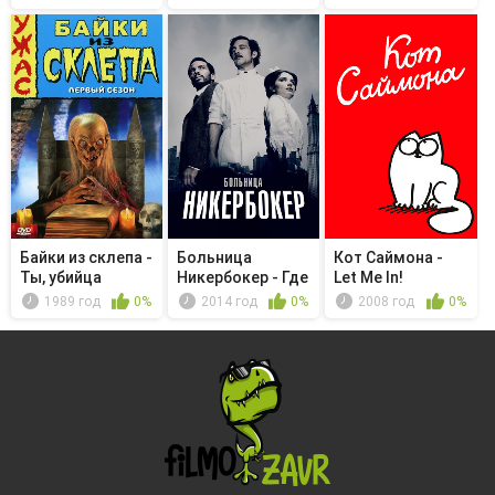
Байки из склепа -
Больница
Кот Саймона -
Ты, убийца
Никербокер - Где
Let Me In!
достоинство?
1989 год
0%
2014 год
0%
2008 год
0%