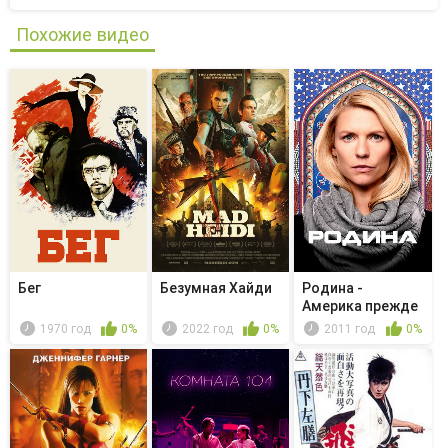
Похожие видео
Бег
Безумная Хайди
Родина -
Америка прежде
всего
1970 год
0%
2022 год
0%
2011 год
0%