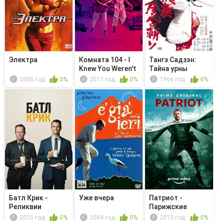
Электра
Комната 104 - I
Тангэ Садзэн:
Knew You Weren't
Тайна урны
Dead
2005 год
0%
2017 год
0%
1966 год
0%
Батл Крик -
Уже вчера
Патриот -
Реликвии
Парижские
пистолеты
2015 год
0%
2004 год
0%
2015 год
0%