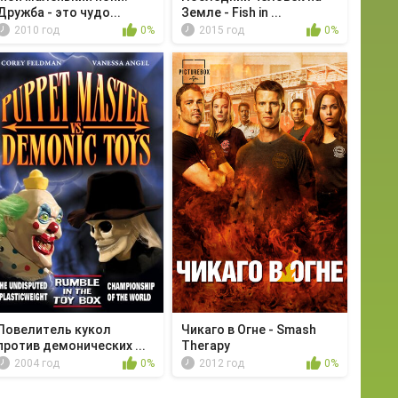
Дружба - это чудо...
Земле - Fish in ...
2010 год
0%
2015 год
0%
Повелитель кукол
Чикаго в Огне - Smash
против демонических ...
Therapy
2004 год
0%
2012 год
0%