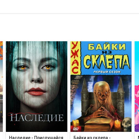
Наследие - Прислушайся
Байки из склепа -