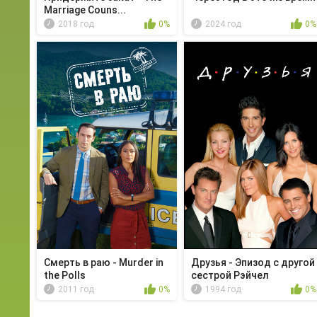
Marriage Couns...
2018 год
0%
2024 год
0%
Смерть в раю - Murder in
Друзья - Эпизод с другой
the Polls
сестрой Рэйчел
2011 год
0%
1994 год
0%