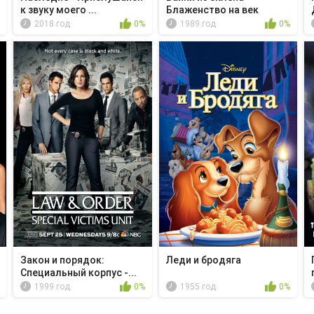
к звуку моего ...
Блаженство на век
2018 год
0%
1989 год
0%
Закон и порядок:
Леди и бродяга
Специальный корпус -...
1999 год
0%
1955 год
0%