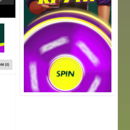
И (0)