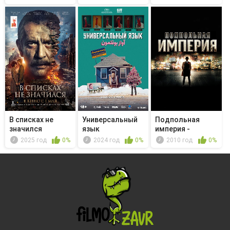
В списках не
Универсальный
Подпольная
значился
язык
империя -
Подпольная
2025 год
0%
2024 год
0%
2010 год
0%
империя