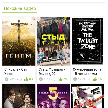
Похожие видео
Спираль - Сан
Стыд Франция -
Сумеречная зона
Хосе
Эпизод 02
- В четверг мы
возвра...
2014 год
0%
2018 год
0%
1959 год
0%