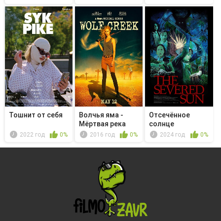
Тошнит от себя
Волчья яма -
Отсечённое
Мёртвая река
солнце
2022 год
0%
2016 год
0%
2024 год
0%