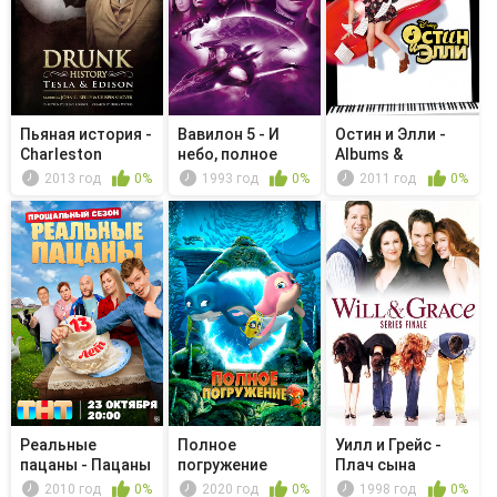
Пьяная история -
Вавилон 5 - И
Остин и Элли -
Charleston
небо, полное
Albums &
звёзд
Auditions
2013 год
0%
1993 год
0%
2011 год
0%
Реальные
Полное
Уилл и Грейс -
пацаны - Пацаны
погружение
Плач сына
и бальная си...
2010 год
0%
2020 год
0%
1998 год
0%