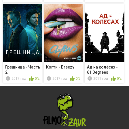
городу
Грешница - Часть
Когти - Breezy
Ад на колёсах -
2
61 Degrees
2017 год
0%
2017 год
0%
2011 год
0%