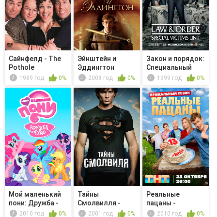
Сайнфелд - The
Эйнштейн и
Закон и порядок:
Pothole
Эддингтон
Специальный
корпус -...
1989 год
0%
2008 год
0%
1999 год
0%
Мой маленький
Тайны
Реальные
пони: Дружба -
Смолвилля -
пацаны -
это чудо...
Смерч
Дежурный по
2010 год
0%
2001 год
0%
2010 год
0%