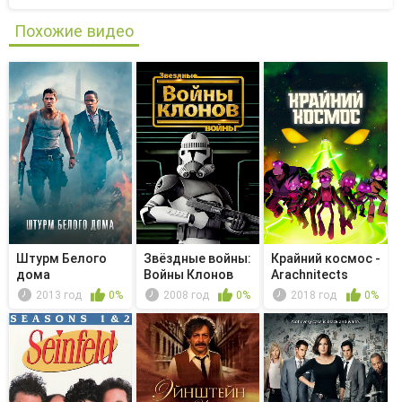
Похожие видео
Штурм Белого
Звёздные войны:
Крайний космос -
дома
Войны Клонов
Arachnitects
2013 год
0%
2008 год
0%
2018 год
0%