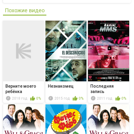
Похожие видео
Верните моего
Незнакомец
Последняя
ребёнка
запись
2018 год
0%
2015 год
0%
2011 год
0%