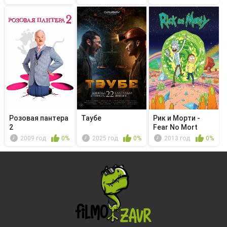
Розовая пантера
Таубе
Рик и Морти -
2
Fear No Mort
2009 год
0%
2025 год
0%
2013 год
0%