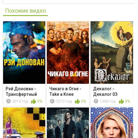
Похожие видео
Рэй Донован -
Чикаго в Огне -
Декалог -
Трансфертный
Take a Knee
Декалог 03
агент
2013 год
0%
2012 год
0%
1988 год
0%