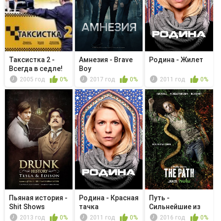
Таксистка 2 -
Амнезия - Brave
Родина - Жилет
Всегда в седле!
Boy
2005 год
0%
2017 год
0%
2011 год
0%
Пьяная история -
Родина - Красная
Путь -
Shit Shows
тачка
Сильнейшие из
душ
2013 год
0%
2011 год
0%
2016 год
0%