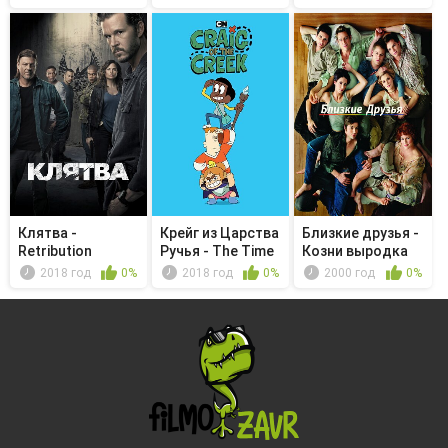
Клятва -
Крейг из Царства
Близкие друзья -
Retribution
Ручья - The Time
Козни выродка
Cap...
2018 год
0%
2018 год
0%
2000 год
0%