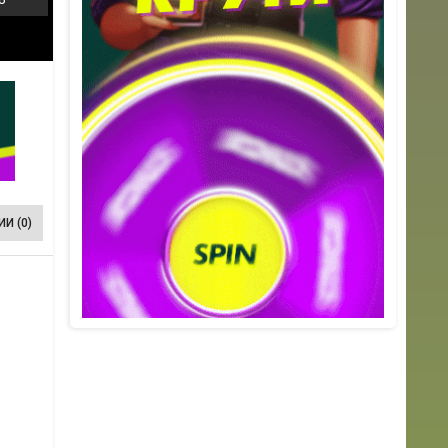
И (0)