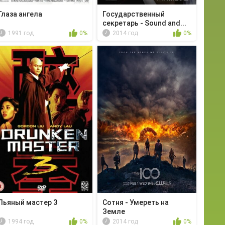
Глаза ангела
Государственный
секретарь - Sound and...
1991 год
0%
2014 год
0%
Пьяный мастер 3
Сотня - Умереть на
Земле
1994 год
0%
2014 год
0%