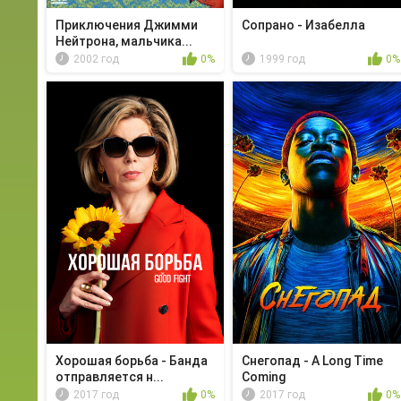
Приключения Джимми
Сопрано - Изабелла
Нейтрона, мальчика...
2002 год
0%
1999 год
0%
Хорошая борьба - Банда
Снегопад - A Long Time
отправляется н...
Coming
2017 год
0%
2017 год
0%