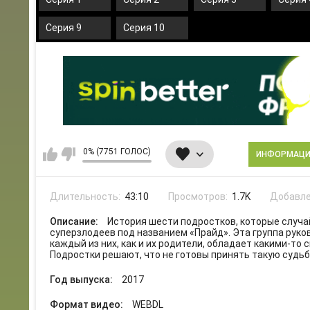
Серия 9
Серия 10
0% (7751 ГОЛОС)
ИНФОРМАЦ
Длительность:
43:10
Просмотров:
1.7K
Добавле
Описание:
История шести подростков, которые случай
суперзлодеев под названием «Прайд». Эта группа рук
каждый из них, как и их родители, обладает какими-то 
Подростки решают, что не готовы принять такую судьб
Год выпуска:
2017
Формат видео:
WEBDL