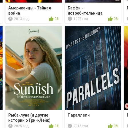
Американцы - Тайная
Баффи -
война
истребительница
вампиров - Ку...
2013 год
0%
1997 год
0%
Рыба-луна (и другие
Параллели
истории о Грин-Лейк)
2025 год
0%
2015 год
0%