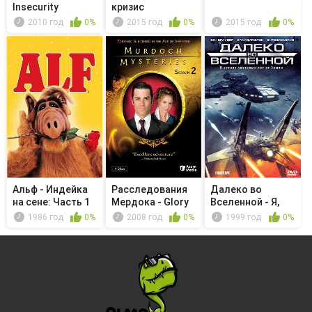
Insecurity
кризис
2010 год
0%
2015 год
0%
2015 год
0%
Альф - Индейка
Расследования
Далеко во
на сене: Часть 1
Мердока - Glory
Вселенной - Я,
Days
инопланетянин
1986 год
0%
2008 год
0%
1999 год
0%