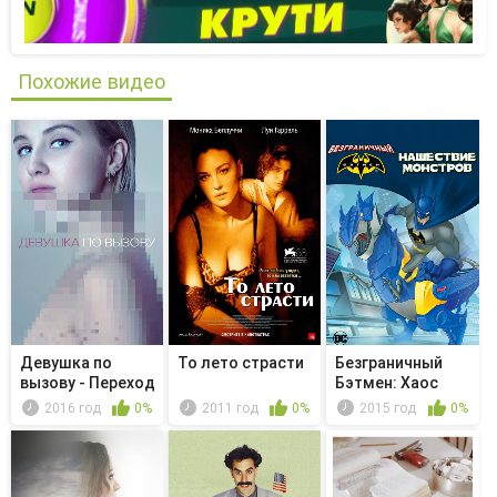
Похожие видео
Девушка по
То лето страсти
Безграничный
вызову - Переход
Бэтмен: Хаос
всех границ
2016 год
0%
2011 год
0%
2015 год
0%