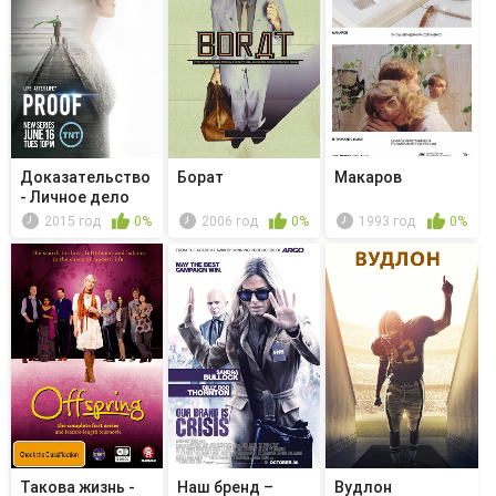
Доказательство
Борат
Макаров
- Личное дело
2015 год
0%
2006 год
0%
1993 год
0%
Такова жизнь -
Наш бренд –
Вудлон