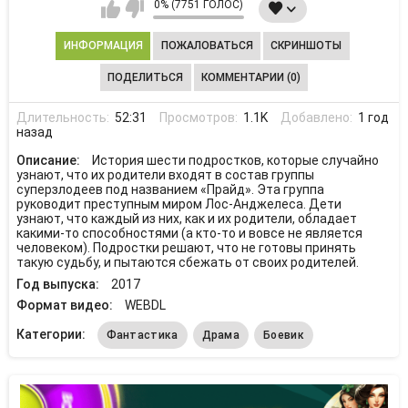
0% (7751 ГОЛОС)
ИНФОРМАЦИЯ
ПОЖАЛОВАТЬСЯ
СКРИНШОТЫ
ПОДЕЛИТЬСЯ
КОММЕНТАРИИ (0)
Длительность:
52:31
Просмотров:
1.1K
Добавлено:
1 год
назад
Описание:
История шести подростков, которые случайно
узнают, что их родители входят в состав группы
суперзлодеев под названием «Прайд». Эта группа
руководит преступным миром Лос-Анджелеса. Дети
узнают, что каждый из них, как и их родители, обладает
какими-то способностями (а кто-то и вовсе не является
человеком). Подростки решают, что не готовы принять
такую судьбу, и пытаются сбежать от своих родителей.
Год выпуска:
2017
Формат видео:
WEBDL
Категории:
Фантастика
Драма
Боевик