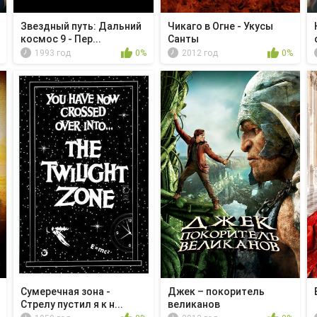
Звездный путь: Дальний
Чикаго в Огне - Укусы
космос 9 - Пер...
Санты
1993 год
0%
2012 год
0%
Сумеречная зона -
Джек – покоритель
Стрелу пустил я к н...
великанов