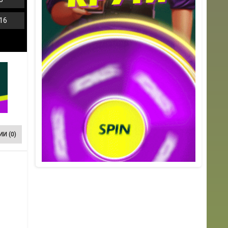
16
И (0)