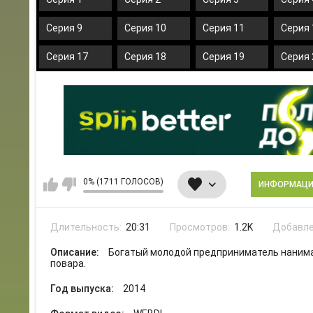
Серия 9
Серия 10
Серия 11
Серия 
Серия 17
Серия 18
Серия 19
Серия 
0% (1711 ГОЛОСОВ)
ИНФОРМАЦ
Длительность:
20:31
Просмотров:
1.2K
Добавле
Описание:
Богатый молодой предприниматель нанима
повара.
Год выпуска:
2014