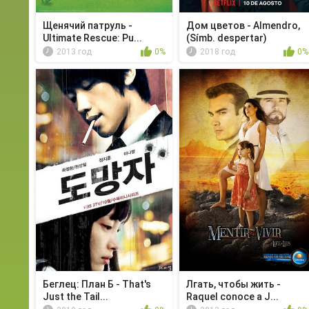
Щенячий патруль -
Дом цветов - Almendro,
Ultimate Rescue: Pu...
(Símb. despertar)
2013 год
0%
2018 год
0%
Беглец: План Б - That's
Лгать, чтобы жить -
Just the Tail...
Raquel conoce a J...