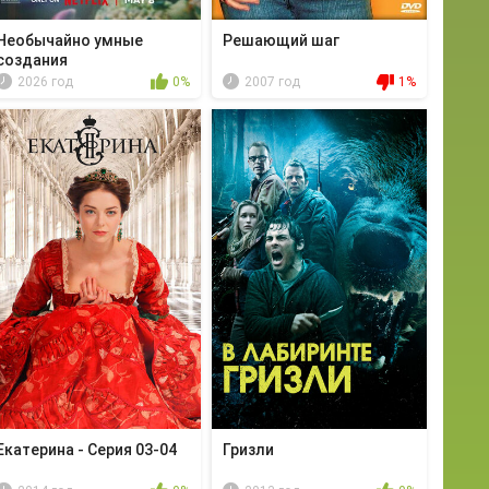
Необычайно умные
Решающий шаг
создания
2026 год
0%
2007 год
1%
Екатерина - Серия 03-04
Гризли