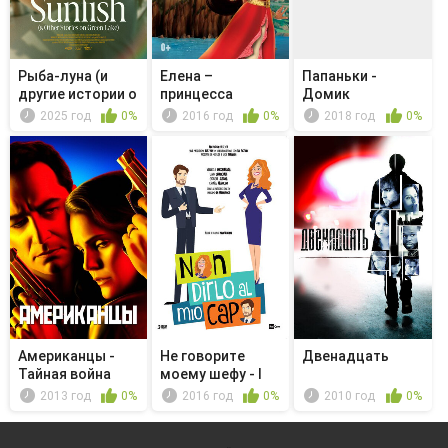
Рыба-луна (и
Елена –
Папаньки -
другие истории о
принцесса
Домик
Грин-Лейк)
Авалора - Остров
2025 год
0%
2016 год
0%
2018 год
0%
юн...
Американцы -
Не говорите
Двенадцать
Тайная война
моему шефу - I
soliti sos...
2013 год
0%
2016 год
0%
2010 год
0%