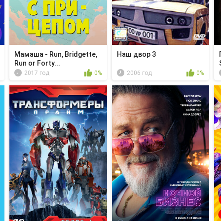
Мамаша - Run, Bridgette,
Наш двор 3
Run or Forty...
2017 год
0%
2006 год
0%