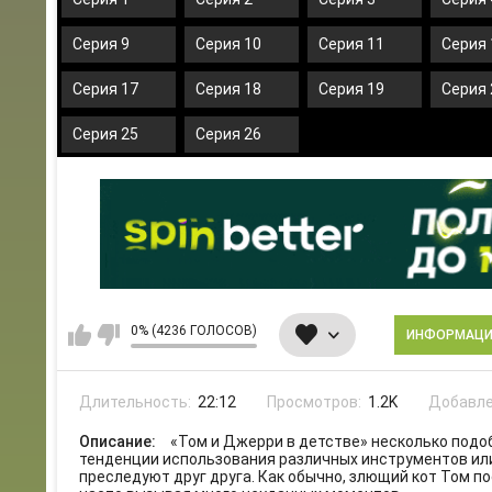
Серия 9
Серия 10
Серия 11
Серия 
Серия 17
Серия 18
Серия 19
Серия 
Серия 25
Серия 26
0% (4236 ГОЛОСОВ)
ИНФОРМАЦ
Длительность:
22:12
Просмотров:
1.2K
Добавле
Описание:
«Том и Джерри в детстве» несколько подо
тенденции использования различных инструментов или 
преследуют друг друга. Как обычно, злющий кот Том 