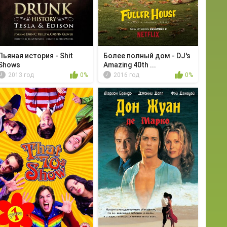
Пьяная история - Shit
Более полный дом - DJ's
Shows
Amazing 40th ...
2013 год
0%
2016 год
0%