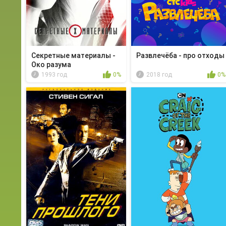
Секретные материалы -
Развлечёба - про отходы
Око разума
1993 год
0%
2018 год
0%