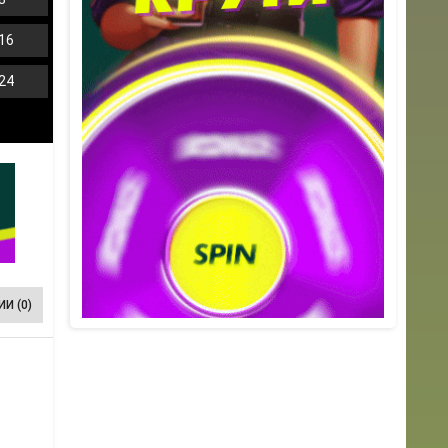
16
24
И (0)