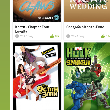
Когти - Chapter Four:
Свадьба в Коста-Рике
Loyalty
2017 год
0%
2024 год
0%