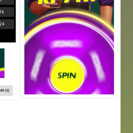
16
24
И (0)