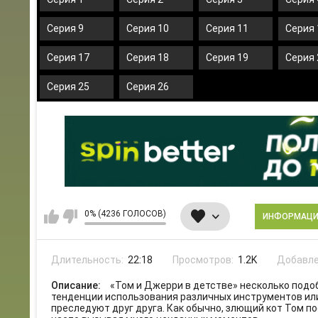
Серия 9
Серия 10
Серия 11
Серия 
Серия 17
Серия 18
Серия 19
Серия 
Серия 25
Серия 26
0% (4236 ГОЛОСОВ)
ИНФОРМАЦ
Длительность:
22:18
Просмотров:
1.2K
Добавле
Описание:
«Том и Джерри в детстве» несколько подо
тенденции использования различных инструментов или 
преследуют друг друга. Как обычно, злющий кот Том 