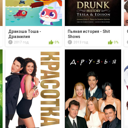
Дракоша Тоша -
Пьяная история - Shit
Дразнилия
Shows
2017 год
0%
2013 год
0%