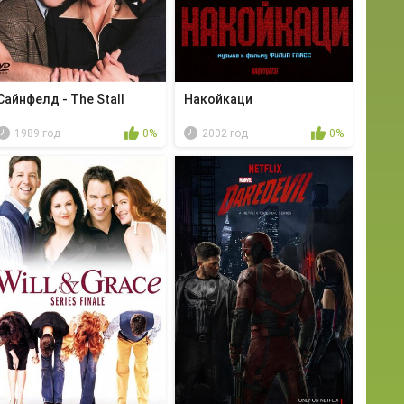
Сайнфелд - The Stall
Накойкаци
1989 год
0%
2002 год
0%