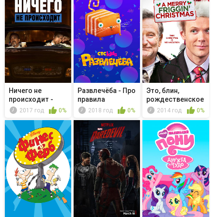
Ничего не
Развлечёба - Про
Это, блин,
происходит -
правила
рождественское
Tooth and Nail
пожарной без...
чудо
2017 год
0%
2018 год
0%
2014 год
0%