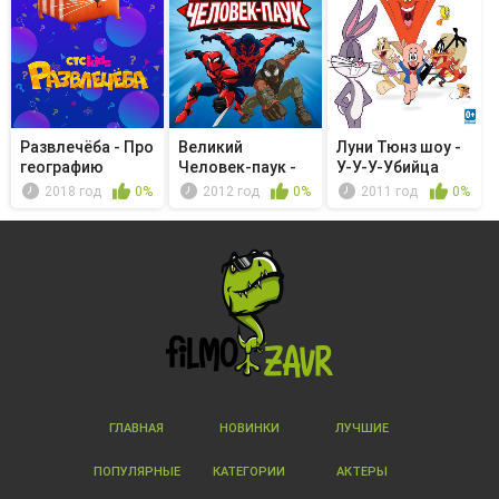
Развлечёба - Про
Великий
Луни Тюнз шоу -
географию
Человек-паук -
У-У-У-Убийца
Разоблачённый
2018 год
0%
2012 год
0%
2011 год
0%
ГЛАВНАЯ
НОВИНКИ
ЛУЧШИЕ
ПОПУЛЯРНЫЕ
КАТЕГОРИИ
АКТЕРЫ