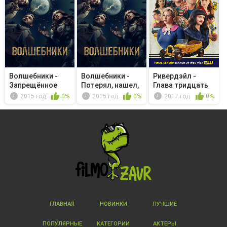
Волшебники -
Волшебники -
Ривердэйл -
Запрещённое
Потерял, нашел,
Глава тридцать
волшебство
забрал
четвертая....
2015 год
0%
2015 год
0%
2017 год
0%
ГЛАВНАЯ
НОВИНКИ
ЛУЧШИЕ
ПОПУЛЯРНЫЕ
КАТЕГОРИИ
АКТЕРЫ