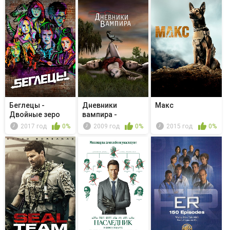
Беглецы -
Дневники
Макс
Двойные зеро
вампира -
Ностальгия та
2017 год
0%
2009 год
0%
2015 год
0%
ещё ...