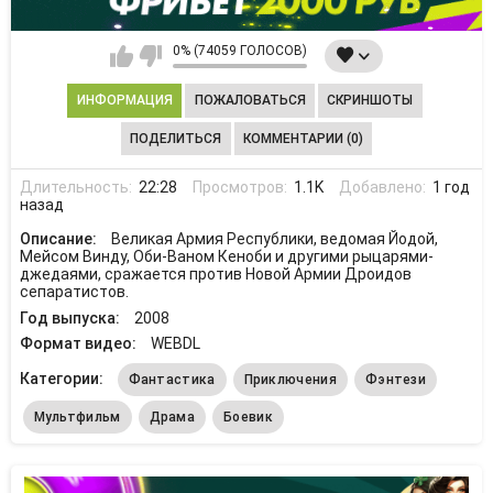
0% (74059 ГОЛОСОВ)
ИНФОРМАЦИЯ
ПОЖАЛОВАТЬСЯ
СКРИНШОТЫ
ПОДЕЛИТЬСЯ
КОММЕНТАРИИ (0)
Длительность:
22:28
Просмотров:
1.1K
Добавлено:
1 год
назад
Описание:
Великая Армия Республики, ведомая Йодой,
Мейсом Винду, Оби-Ваном Кеноби и другими рыцарями-
джедаями, сражается против Новой Армии Дроидов
сепаратистов.
Год выпуска:
2008
Формат видео:
WEBDL
Категории:
Фантастика
Приключения
Фэнтези
Мультфильм
Драма
Боевик