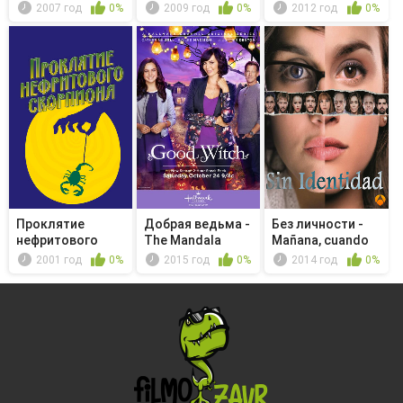
настоятель / Чу...
2007 год
0%
2009 год
0%
2012 год
0%
Проклятие
Добрая ведьма -
Без личности -
нефритового
The Mandala
Mañana, cuando
скорпиона
la veng...
2001 год
0%
2015 год
0%
2014 год
0%