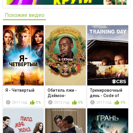
Похожие видео
Я - Четвертый
Обитель лжи -
Тренировочный
Дэймон-
день - Code of
детям.org
Honor
2011 год
0%
2012 год
0%
2017 год
0%