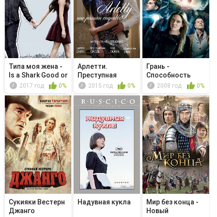
Типа моя жена -
Арлетти.
Грань -
Is a Shark Good or
Преступная
Способность
Bad?
страсти
2017 год
0%
2015 год
0%
2008 год
0%
Сукияки Bестерн
Надувная кукла
Мир без конца -
Джанго
Новый