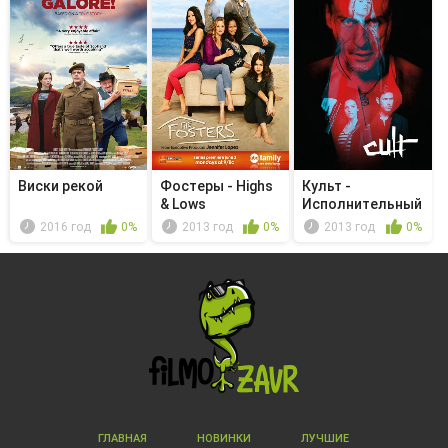
Виски рекой
Фостеры - Highs
Культ -
& Lows
Исполнительный
продюсер
2016 год
0%
2013 год
0%
2013 год
0%
Стиве...
ГЛАВНАЯ
НОВИНКИ
ЛУЧШИЕ