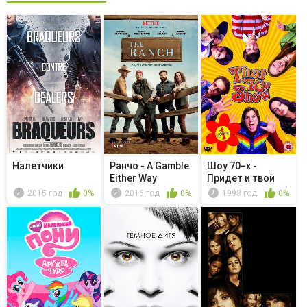
Налетчики
Ранчо - A Gamble
Шоу 70−х -
Either Way
Придет и твой
черед
2015 год
0%
2016 год
0%
1998 год
0%