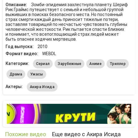
Описание:
Зомби-эпидемия захлестнула планету. Шериф
Рик Граймс путешествует с семьей и небольшой группой
выживших в поисках безопасного места. Но постоянный
страх смерти каждый день приносит тяжелые потери,
заставляя товарищей по несчастью чувствовать глубины
человеческой жестокости. Рик пытается спасти близких
и понимает, что всепоглощающий страх людей может
быть опаснее ходячих мертвецов.
Год выпуска:
2010
Формат видео:
WEBDL
Категории:
Сериал
Зарубежные
Аниме
Триллер
Драма
Ужасы
Актеры:
Акира Исида
Похожие видео
Еще видео с Акира Исида