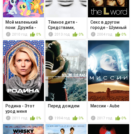
Мой маленький
Тёмное дитя -
Секс в другом
пони: Дружба -
Средствами,
городе - Шумный
это чудо...
никогда дос...
и гордый
2010 год
0%
2013 год
0%
2004 год
0%
Родина - Этот
Перед дождем
Миссии - Aube
урод меня
подстрелил
2011 год
0%
1994 год
0%
2017 год
0%