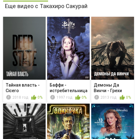
Еще видео с Такахиро Сакурай
Тайная власть -
Баффи -
Демоны Да
Cicero
истребительница
Винчи - Грехи
вампиров - Пр...
Дедала
2018 год
0%
1997 год
0%
2013 год
0%