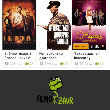
Библиотекарь 2:
На несколько
Такова жизнь -
Возвращение в
долларов
Insecurity
Копи Ца...
больше
2006 год
0%
1965 год
0%
2010 год
0%