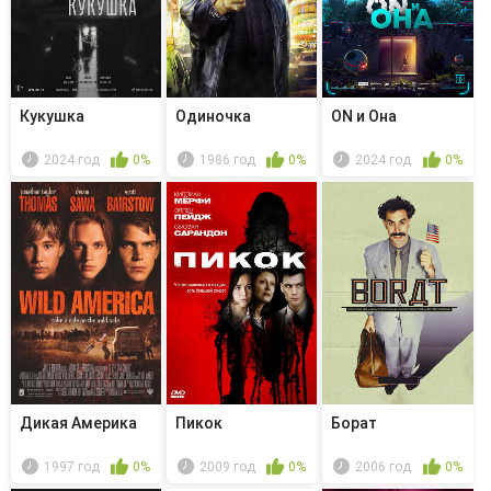
Кукушка
Одиночка
ON и Она
2024 год
0%
1986 год
0%
2024 год
0%
Дикая Америка
Пикок
Борат
1997 год
0%
2009 год
0%
2006 год
0%