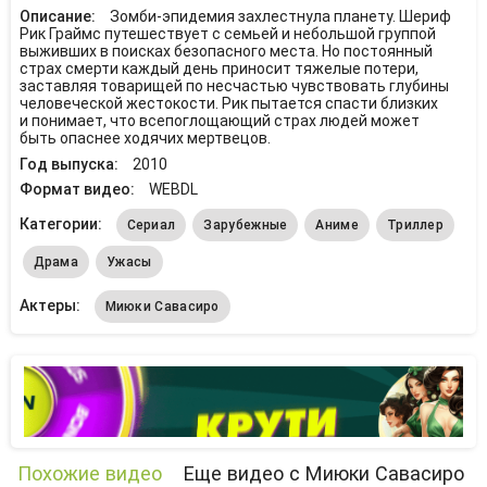
Описание:
Зомби-эпидемия захлестнула планету. Шериф
Рик Граймс путешествует с семьей и небольшой группой
выживших в поисках безопасного места. Но постоянный
страх смерти каждый день приносит тяжелые потери,
заставляя товарищей по несчастью чувствовать глубины
человеческой жестокости. Рик пытается спасти близких
и понимает, что всепоглощающий страх людей может
быть опаснее ходячих мертвецов.
Год выпуска:
2010
Формат видео:
WEBDL
Категории:
Сериал
Зарубежные
Аниме
Триллер
Драма
Ужасы
Актеры:
Миюки Савасиро
Похожие видео
Еще видео с Миюки Савасиро