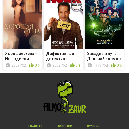
Хорошая жена -
Дефективный
Звездный путь:
Не подведи
детектив -
Дальний космос
Мистер Монк и ...
9 - Пер...
2009 год
0%
2002 год
0%
1993 год
0%
ГЛАВНАЯ
НОВИНКИ
ЛУЧШИЕ