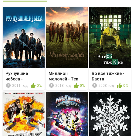
Рухнувшие
Миллион
Во все тяжкие -
небеса -
мелочей - Ten
Баста
Молодая кровь
Years
2011 год
0%
2018 год
0%
2008 год
0%